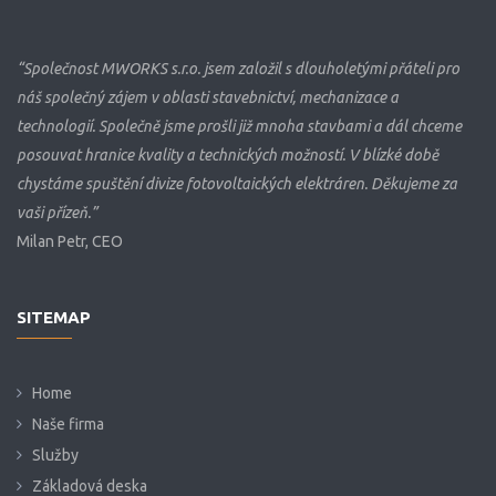
“Společnost MWORKS s.r.o. jsem založil s dlouholetými přáteli pro
náš společný zájem v oblasti stavebnictví, mechanizace a
technologií. Společně jsme prošli již mnoha stavbami a dál chceme
posouvat hranice kvality a technických možností. V blízké době
chystáme spuštění divize fotovoltaických elektráren. Děkujeme za
vaši přízeň.”
Milan Petr, CEO
SITEMAP
Home
Naše firma
Služby
Základová deska