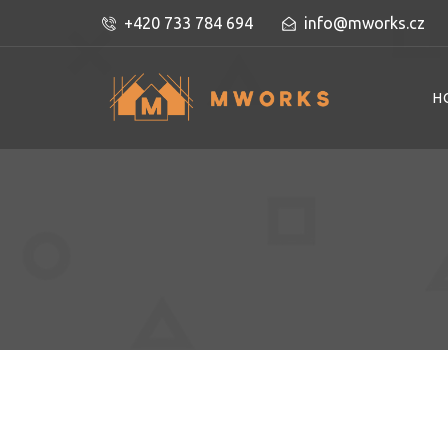
+420 733 784 694
info@mworks.cz
H