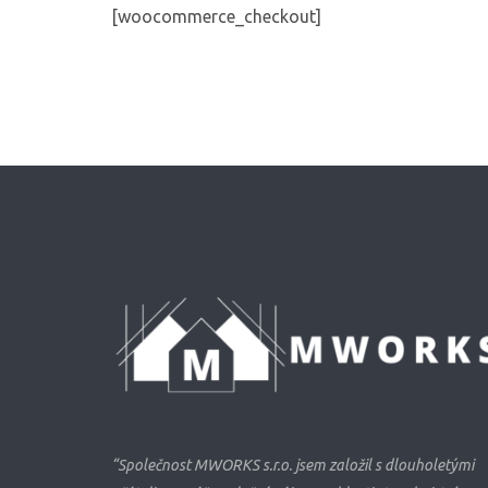
[woocommerce_checkout]
“Společnost MWORKS s.r.o. jsem založil s dlouholetými